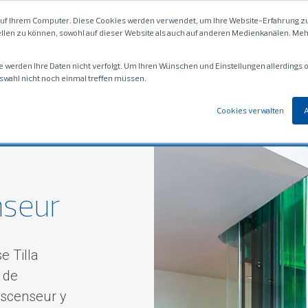
auf Ihrem Computer. Diese Cookies werden verwendet, um Ihre Website-Erfahrung zu
llen zu können, sowohl auf dieser Website als auch auf anderen Medienkanälen. Mehr
e werden Ihre Daten nicht verfolgt. Um Ihren Wünschen und Einstellungen allerdings
swahl nicht noch einmal treffen müssen.
et technique
EMCH Family, News et Event
Cookies verwalten
enseur
e Tilla
t de
’ascenseur y