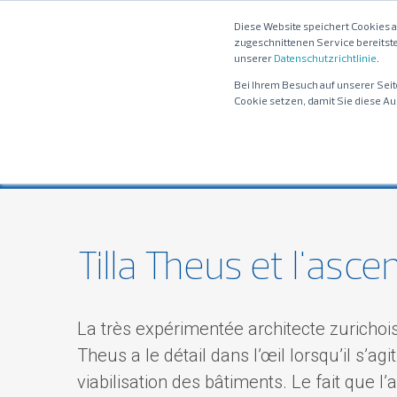
Diese Website speichert Cookies 
zugeschnittenen Service bereitste
unserer
Datenschutzrichtlinie
.
Bei Ihrem Besuch auf unserer Seit
Cookie setzen, damit Sie diese Au
Histoires d'ascenseurs
Sécurité 
Tilla Theus et l'asc
La très expérimentée architecte zurichois
Theus a le détail dans l’œil lorsqu’il s’agi
viabilisation des bâtiments. Le fait que l